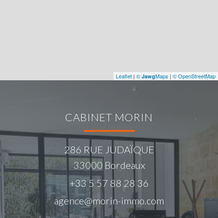
Leaflet
|
©
Maps
|
© OpenStreetMap
Jawg
CABINET MORIN
286 RUE JUDAÏQUE
33000
Bordeaux
+33 5 57 88 28 36
agence@morin-immo.com