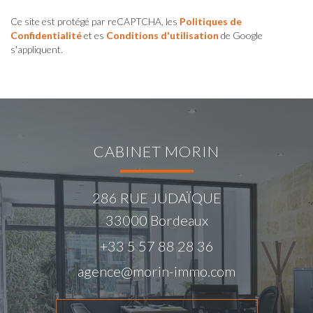
Ce site est protégé par reCAPTCHA, les
Politiques de
Confidentialité
et es
Conditions d'utilisation
de Google
s'appliquent.
CABINET MORIN
286 RUE JUDAÏQUE
33000
Bordeaux
+33 5 57 88 28 36
agence@morin-immo.com