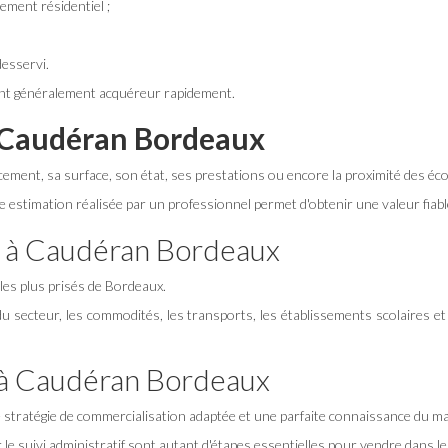
ement résidentiel ;
desservi.
uvent généralement acquéreur rapidement.
 à Caudéran Bordeaux
cement, sa surface, son état, ses prestations ou encore la proximité des éc
estimation réalisée par un professionnel permet d'obtenir une valeur fiabl
r à Caudéran Bordeaux
 les plus prisés de Bordeaux.
x du secteur, les commodités, les transports, les établissements scolaires e
 à Caudéran Bordeaux
 stratégie de commercialisation adaptée et une parfaite connaissance du ma
 le suivi administratif sont autant d'étapes essentielles pour vendre dans le