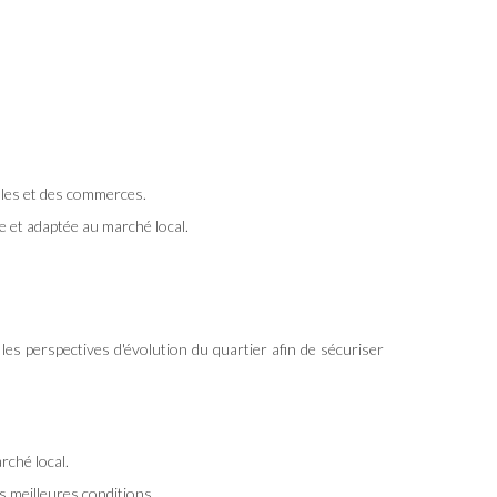
oles et des commerces.
e et adaptée au marché local.
t les perspectives d'évolution du quartier afin de sécuriser
rché local.
s meilleures conditions.