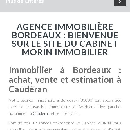
Plus de Critères
AGENCE IMMOBILIÈRE
BORDEAUX : BIENVENUE
SUR LE SITE DU CABINET
MORIN IMMOBILIER
Immobilier à Bordeaux :
achat, vente et estimation à
Caudéran
Notre agence immobilière à Bordeaux (33000) est spécialisée
dans la transaction immobilière à Bordeaux rive gauche,
notamment à
Caudéran
et ses alentours.
Fort de nos 19 années d'expérience, le Cabinet MORIN vous
conseille et vous accompagne dans vos projets de vente, d’achat,