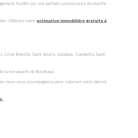
agement, fondée sur une parfaite connaissance du marché
rtier. Obtenez votre
estimation immobilière gratuite à
, Croix Blanche, Saint-Seurin, Judaïque, Gambetta, Saint-
ute la rive gauche de Bordeaux.
ain, nous vous accompagnons pour valoriser votre bien et
s
.