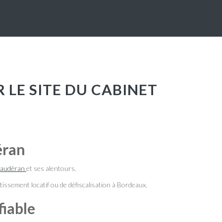
éran
audéran
et ses alentours.
issement locatif ou de défiscalisation à Bordeaux.
fiable