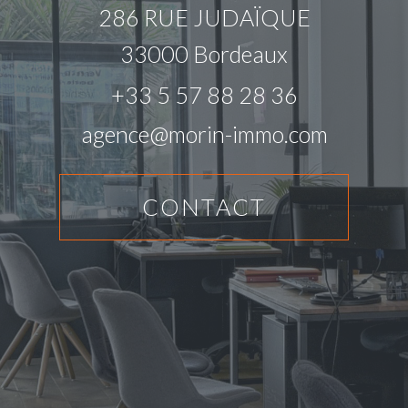
286 RUE JUDAÏQUE
33000
Bordeaux
+33 5 57 88 28 36
agence@morin-immo.com
CONTACT