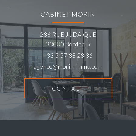
CABINET MORIN
286 RUE JUDAÏQUE
33000
Bordeaux
+33 5 57 88 28 36
agence@morin-immo.com
CONTACT