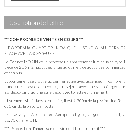
description de l'offre
*** COMPROMIS DE VENTE EN COURS ***
- BORDEAUX QUARTIER JUDAIQUE – STUDIO AU DERNIER
ÉTAGE AVEC ASCENSEUR -
Le Cabinet MORIN vous propose un appartement lumineux de type 1
pièce de 21,5 m2 habitables situé au calme à deux pas des commerces
et des bus.
L'appartement se trouve au dernier étage avec ascenseur, il comprend
: une entrée avec kitchenette, un séjour avec une vue dégagée sur
Bordeaux ainsi qu'une salle d'eau avec toilette et rangement.
Idéalement situé dans le quartier, il est à 300m de la piscine Judaïque
et 1 km de la place Gambetta.
Tramway ligne A et F (direct Aéroport et gare) / Lignes de bus : 1, 9,
16, 70 et la ligne H.
*** Proposition d'aménagement virtuel à titre illustratif ***