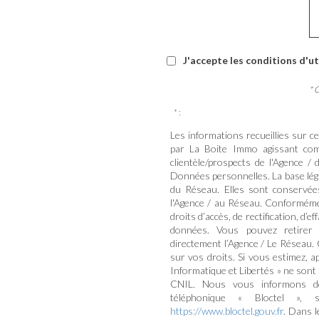
J'accepte les conditions d'ut
* 
* :
Les informations recueillies sur c
par La Boite Immo agissant com
clientèle/prospects de l'Agence 
Données personnelles. La base légal
du Réseau. Elles sont conservée
l'Agence / au Réseau. Conformément
droits d’accès, de rectification, d’e
données. Vous pouvez retirer
directement l’Agence / Le Réseau. 
sur vos droits. Si vous estimez, a
Informatique et Libertés » ne sont
CNIL. Nous vous informons de 
téléphonique « Bloctel », 
https://www.bloctel.gouv.fr
. Dans 