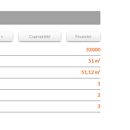
 +
Copropriété
Financier
33000
51 m²
51,12 m²
1
2
3