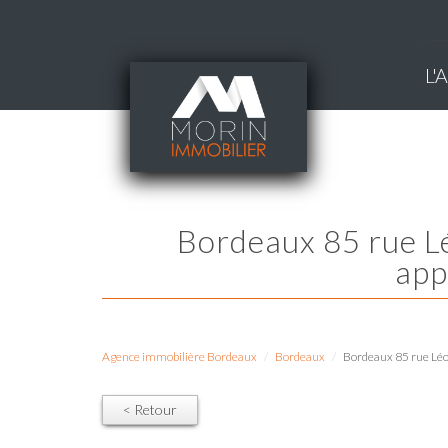
L
Bordeaux 85 rue Léo Saignat résidence le Parc des Sports, estimation
app
Agence immobilière Bordeaux
Bordeaux
Bordeaux 85 rue Léo 
< Retour