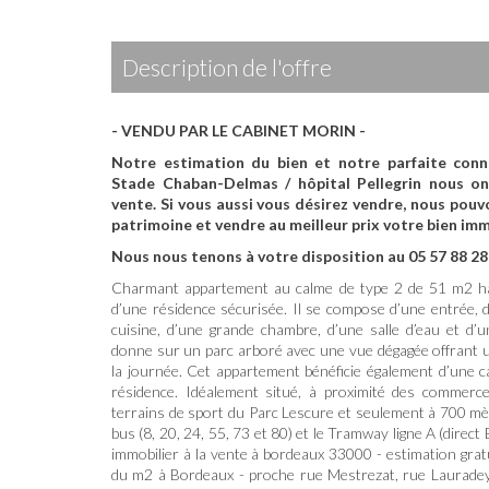
description de l'offre
- VENDU PAR LE CABINET MORIN -
Notre estimation du bien et notre parfaite con
Stade Chaban-Delmas / hôpital Pellegrin nous on
vente.
Si vous aussi vous désirez vendre, nous pouv
patrimoine et vendre au meilleur prix votre bien imm
Nous nous tenons à votre disposition au 05 57 88 28
Charmant appartement au calme de type 2 de 51 m2 hab
d’une résidence sécurisée. Il se compose d’une entrée, d
cuisine, d’une grande chambre, d’une salle d’eau et d’
donne sur un parc arboré avec une vue dégagée offrant un
la journée. Cet appartement bénéficie également d’une 
résidence. Idéalement situé, à proximité des commerce
terrains de sport du Parc Lescure et seulement à 700 mèt
bus (8, 20, 24, 55, 73 et 80) et le Tramway ligne A (direct
immobilier à la vente à bordeaux 33000 - estimation grat
du m2 à Bordeaux - proche rue Mestrezat, rue Laurade