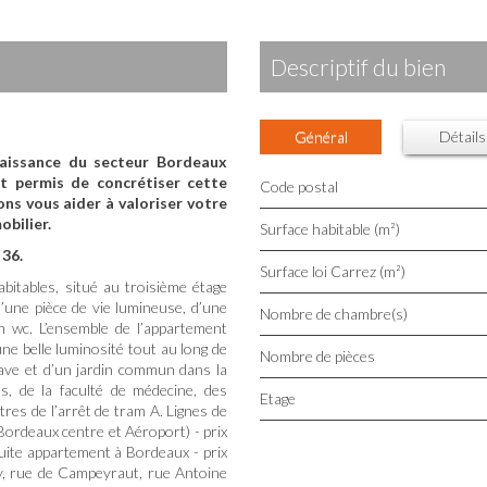
descriptif du bien
Général
Détails
naissance du secteur Bordeaux
t permis de concrétiser cette
Code postal
ons vous aider à valoriser votre
obilier.
Surface habitable (m²)
 36.
Surface loi Carrez (m²)
itables, situé au troisième étage
’une pièce de vie lumineuse, d’une
Nombre de chambre(s)
un wc. L’ensemble de l’appartement
e belle luminosité tout au long de
Nombre de pièces
cave et d’un jardin commun dans la
s, de la faculté de médecine, des
Etage
res de l’arrêt de tram A. Lignes de
 Bordeaux centre et Aéroport) - prix
uite appartement à Bordeaux - prix
y, rue de Campeyraut, rue Antoine