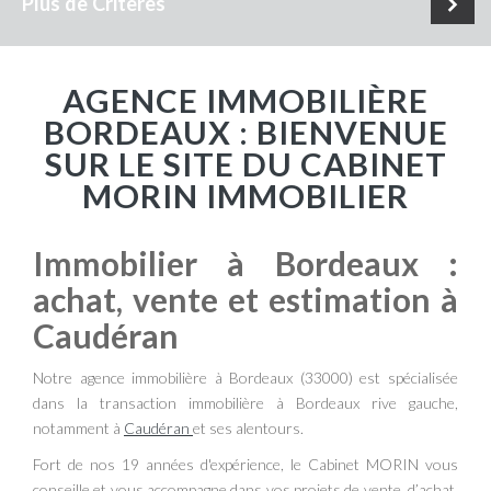
Plus de Critères
AGENCE IMMOBILIÈRE
BORDEAUX : BIENVENUE
SUR LE SITE DU CABINET
MORIN IMMOBILIER
Immobilier à Bordeaux :
achat, vente et estimation à
Caudéran
Notre agence immobilière à Bordeaux (33000) est spécialisée
dans la transaction immobilière à Bordeaux rive gauche,
notamment à
Caudéran
et ses alentours.
Fort de nos 19 années d'expérience, le Cabinet MORIN vous
conseille et vous accompagne dans vos projets de vente, d’achat,