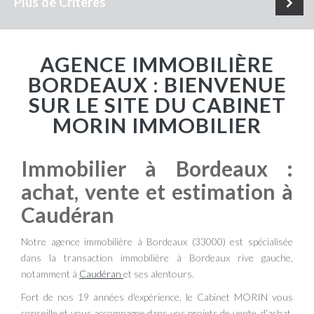
Plus de Critères
AGENCE IMMOBILIÈRE
BORDEAUX : BIENVENUE
SUR LE SITE DU CABINET
MORIN IMMOBILIER
Immobilier à Bordeaux :
achat, vente et estimation à
Caudéran
Notre agence immobilière à Bordeaux (33000) est spécialisée
dans la transaction immobilière à Bordeaux rive gauche,
notamment à
Caudéran
et ses alentours.
Fort de nos 19 années d'expérience, le Cabinet MORIN vous
conseille et vous accompagne dans vos projets de vente, d’achat,