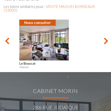
Les biens similaires pour :
VENTE MAISON BORDEAUX
(33000)
Nous consulter
Bordeaux
Maison
CABINET MORIN
286 RUE JUDAÏQUE