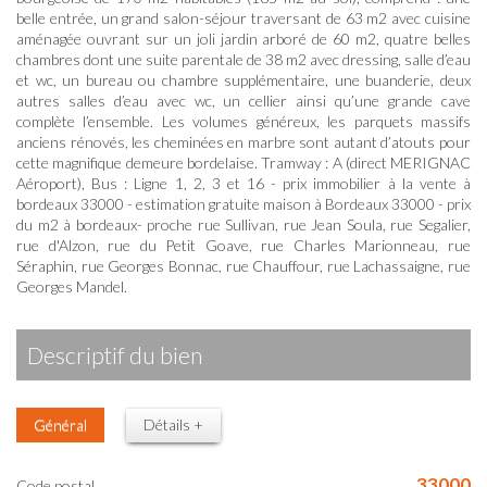
belle entrée, un grand salon-séjour traversant de 63 m2 avec cuisine
aménagée ouvrant sur un joli jardin arboré de 60 m2, quatre belles
chambres dont une suite parentale de 38 m2 avec dressing, salle d’eau
et wc, un bureau ou chambre supplémentaire, une buanderie, deux
autres salles d’eau avec wc, un cellier ainsi qu’une grande cave
complète l’ensemble. Les volumes généreux, les parquets massifs
anciens rénovés, les cheminées en marbre sont autant d’atouts pour
cette magnifique demeure bordelaise. Tramway : A (direct MERIGNAC
Aéroport), Bus : Ligne 1, 2, 3 et 16 - prix immobilier à la vente à
bordeaux 33000 - estimation gratuite maison à Bordeaux 33000 - prix
du m2 à bordeaux- proche rue Sullivan, rue Jean Soula, rue Segalier,
rue d'Alzon, rue du Petit Goave, rue Charles Marionneau, rue
Séraphin, rue Georges Bonnac, rue Chauffour, rue Lachassaigne, rue
Georges Mandel.
descriptif du bien
Général
Détails +
33000
Code postal