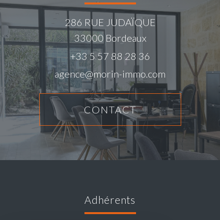
286 RUE JUDAÏQUE
33000
Bordeaux
+33 5 57 88 28 36
agence@morin-immo.com
CONTACT
adhérents