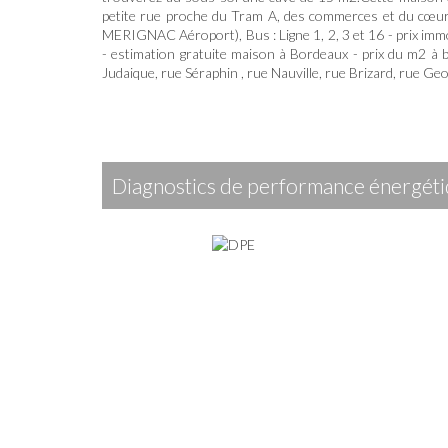
petite rue proche du Tram A, des commerces et du cœur
MERIGNAC Aéroport), Bus : Ligne 1, 2, 3 et 16 - prix imm
- estimation gratuite maison à Bordeaux - prix du m2 à b
Judaique, rue Séraphin , rue Nauville, rue Brizard, rue Ge
diagnostics de performance énergét