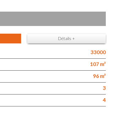
Détails +
33000
107 m²
96 m²
3
4