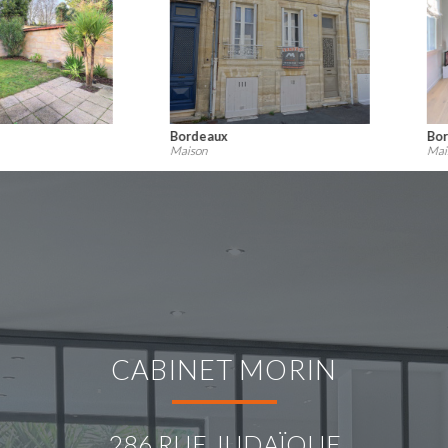
Bordeaux
Bordeaux
Maison
Maison
CABINET MORIN
286 RUE JUDAÏQUE