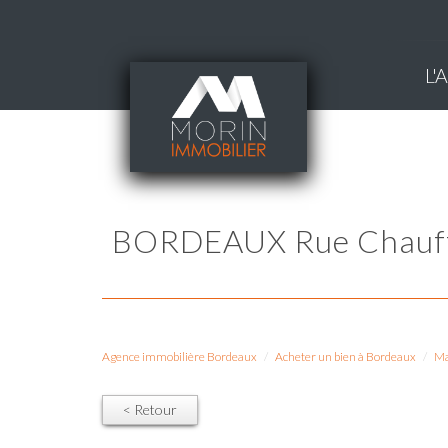
L
BORDEAUX Rue Chauffour quartier Saint-Bruno, estimation maison en pierre
Agence immobilière Bordeaux
Acheter un bien à Bordeaux
Ma
< Retour