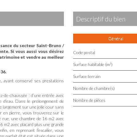
descriptif du bien
Général
ssance du secteur Saint-Bruno /
ente.
Si vous aussi vous désirez
Code postal
atrimoine et vendre au meilleur
Surface habitable (m²)
 36.
surface terrain
e, ayant conservé ses prestations
Nombre de chambre(s)
z-de-chaussée : d’une entrée avec
Nombre de pièces
le d’eau. Dans le prolongement de
re largement sur une jolie cour sans
er en pierre, vous trouverez sur le
côté rue, une chambre de 16 m2 avec
16 m2 avec placard plus une grande
fin, en reprenant l’escalier, vous
n parfait état est située dans une