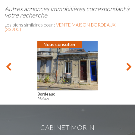
autres annonces immobilières correspondant à
votre recherche
Les biens similaires pour :
VENTE MAISON BORDEAUX
(33200)
r
Nous consulter
Bordeaux
Maison
CABINET MORIN