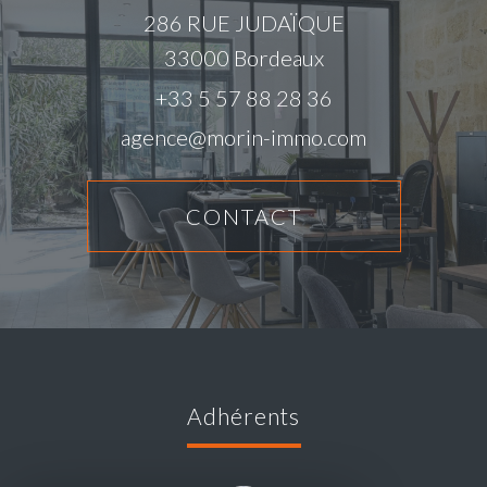
286 RUE JUDAÏQUE
33000
Bordeaux
+33 5 57 88 28 36
agence@morin-immo.com
CONTACT
adhérents