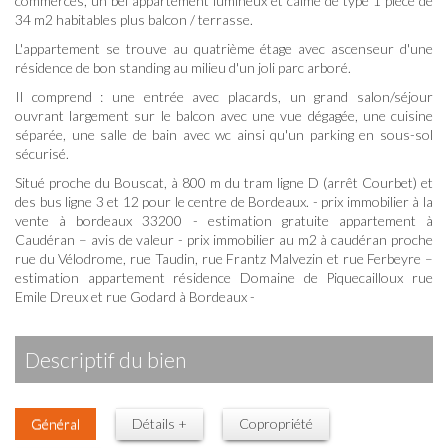
commerces, un bel appartement lumineux et calme de type 1 pièce de
34 m2 habitables plus balcon / terrasse.
L'appartement se trouve au quatrième étage avec ascenseur d'une
résidence de bon standing au milieu d'un joli parc arboré.
Il comprend : une entrée avec placards, un grand salon/séjour
ouvrant largement sur le balcon avec une vue dégagée, une cuisine
séparée, une salle de bain avec wc ainsi qu'un parking en sous-sol
sécurisé.
Situé proche du Bouscat, à 800 m du tram ligne D (arrêt Courbet) et
des bus ligne 3 et 12 pour le centre de Bordeaux. - prix immobilier à la
vente à bordeaux 33200 - estimation gratuite appartement à
Caudéran – avis de valeur - prix immobilier au m2 à caudéran proche
rue du Vélodrome, rue Taudin, rue Frantz Malvezin et rue Ferbeyre –
estimation appartement résidence Domaine de Piquecailloux rue
Emile Dreux et rue Godard à Bordeaux -
descriptif du bien
Général
Détails +
Copropriété