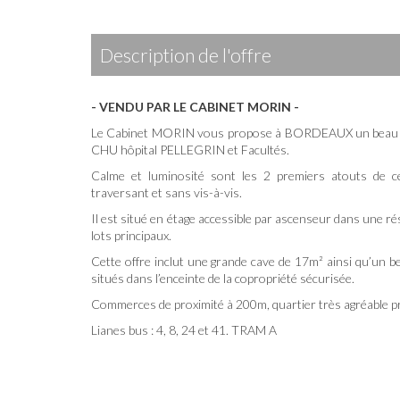
description de l'offre
- VENDU PAR LE CABINET MORIN -
Le Cabinet MORIN vous propose à BORDEAUX un beau T4
CHU hôpital PELLEGRIN et Facultés.
Calme et luminosité sont les 2 premiers atouts de c
traversant et sans vis-à-vis.
Il est situé en étage accessible par ascenseur dans une 
lots principaux.
Cette offre inclut une grande cave de 17m² ainsi qu’un b
situés dans l’enceinte de la copropriété sécurisée.
Commerces de proximité à 200m, quartier très agréable pr
Lianes bus : 4, 8, 24 et 41. TRAM A