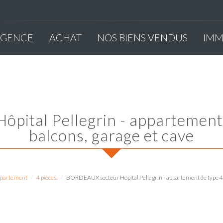
'AGENCE
ACHAT
NOS BIENS VENDUS
IM
balcons, garage et cave
partement
4 pièces.
BORDEAUX secteur Hôpital Pellegrin - appartement de type 4 p