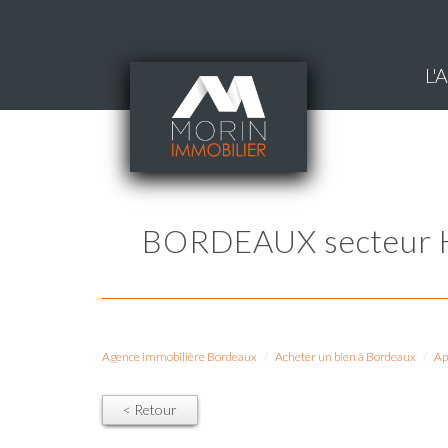
L
BORDEAUX secteur Hôpital Pellegrin - appartement de type 4 pièces avec
Agence immobilière Bordeaux
Acheter un bien à Bordeaux
Ap
< Retour