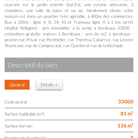
ouvrant sur le jardin orienté Sud-Est, une cuisine attenante, 3
chambres, une salle de bains et un wc. Idéalement située, cette
maison est dans un quartier très agréable, à 400m des commerces.
Bus à 200m : ligne 4, 8, 24, 41 et Tramway ligne A à 1 km (arrêt
Hôpital Pellegrin) - prix immobilier à la vente à bordeaux 33000 -
estimation gratuite maison à Bordeaux - prix du m2 à bordeaux -
proche rue Privat, rue Ponthelier, rue Thérésia Cabarrus, rue Léonce
Peyrecave, rue de Campeyraut, rue Quintin et rue de la Béchade.
descriptif du bien
Général
Détails +
33000
Code postal
81 m²
Surface habitable (m²)
136 m²
surface terrain
3
Nombre de chambre(s)