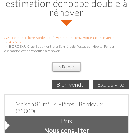
estimation échoppe double à
rénover
Agence immobilière Bordeaux
Acheter un bien à Bordeaux
Maison
4 pièces.
BORDEAUX rue Boutin entre la Barrière de Pessac et l'Hôpital Pellegrin -
estimation échoppe double à rénover
< Retour
Bien vendu
Exclusivité
Maison 81 m² - 4 Pièces - Bordeaux
(33000)
Prix
Nous consulter