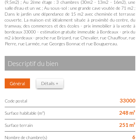
(9,5m2) ; Au 2ème étage : 3 chambres (30m2 - 13m2 - 16m2), une
salle d'eau et un wc ; Au sous-sol : une grande cave voutée de 71 m2 ;
Dans le jardin une dépendance de 15 m2 avec cheminée et terrasse
couverte. La maison est idéalement située à proximité du centre, du
tramway, des commerces et des écoles - prix immobilier à la vente à
bordeaux 33000 - estimation gratuite immeuble à Bordeaux - prix du
m2 à bordeaux - proche rue Brizard, rue Chevalier, rue Chauffour, rue
Pierre, rue Larmée, rue Georges Bonnac et rue Bouguereau.
descriptif du bien
Général
Détails +
33000
Code postal
248 m²
Surface habitable (m²)
251 m²
surface terrain
6
Nombre de chambre(s)