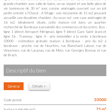
grande chambre avec salle de bains, un wc séparé et une belle pièce de
vie lumineuse de 30 m² avec cuisine aménagée ouvrant sur un joli
jardin orienté à l'Ouest ; A l'étage : une mezzanine de 15 m2 pouvant
accueillir une deuxième chambre ; Au sous-sol : une cave aménagée de
16 m2. Idéalement située, cette maison est dans un quartier
recherché de Bordeaux à proximité des commerces et du centre. Bus :
ligne 1 (direct Aéroport Mérignac), ligne 9 (direct Gare Saint-Jean) et
ligne 16 ; Tramway : ligne A - prix immobilier à la vente à bordeaux
33000 - estimation gratuite maison à Bordeaux - prix du m2 à
bordeaux - proche rue de Hourtins, rue Blanchard Latour, rue de
Vincennes, rue de Lacanau, rue de Metz, rue Georges Bonnac et rue
de Brach.
descriptif du bien
Général
Détails +
33000
Code postal
75 m²
Surface habitable (m²)