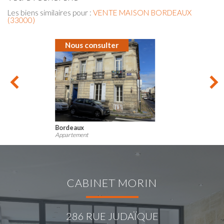
Les biens similaires pour :
VENTE MAISON BORDEAUX
(33000)
Nous consulter
Bordeaux
Appartement
CABINET MORIN
286 RUE JUDAÏQUE