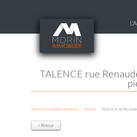
L
TALENCE rue Renaudel, secteur centre-ville, charmante échoppe double en
pi
Agence immobilière Bordeaux
Talence
TALENCE rue Renaudel, 
< Retour