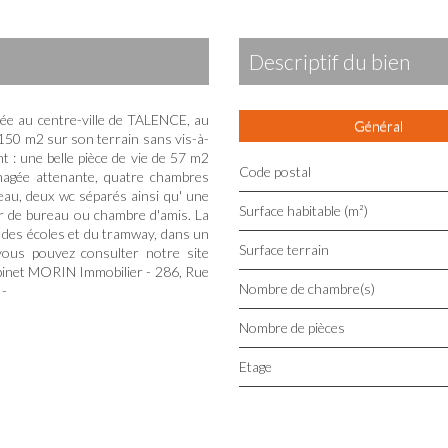
descriptif du bien
 au centre-ville de TALENCE, au
Général
150 m2 sur son terrain sans vis-à-
 : une belle pièce de vie de 57 m2
Code postal
nagée attenante, quatre chambres
eau, deux wc séparés ainsi qu' une
Surface habitable (m²)
ir de bureau ou chambre d'amis. La
 des écoles et du tramway, dans un
surface terrain
vous pouvez consulter notre site
abinet MORIN Immobilier - 286, Rue
Nombre de chambre(s)
 -
Nombre de pièces
Etage