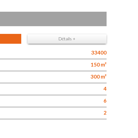
Détails +
33400
150 m²
300 m²
4
6
2