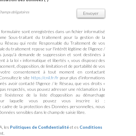
Champs obligatoires
Envoyer
e formulaire sont enregistrées dans un fichier informatisé
me Sous-traitant du traitement pour la gestion de la
/ du Réseau qui reste Responsable du Traitement de vos
e du traitement repose sur l'intérêt légitime de l'Agence /
s jusqu'à demande de suppression et sont destinées à
 à la loi « informatique et libertés », vous disposez des
ffacement, d’opposition, de limitation et de portabilité de vos
 votre consentement à tout moment en contactant
Consultez le site
https://cnil.fr/fr
pour plus d’informations
près avoir contacté l'Agence / le Réseau, que vos droits «
 pas respectés, vous pouvez adresser une réclamation à la
l’existence de la liste d'opposition au démarchage
sur laquelle vous pouvez vous inscrire ici :
le cadre de la protection des Données personnelles, nous
Données sensibles dans le champ de saisie libre.
A, les
Politiques de Confidentialité
et es
Conditions
nt.