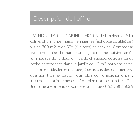
description de l'offre
- VENDUE PAR LE CABINET MORIN de Bordeaux - Située
calme, charmante maison en pierres (Echoppe double) de 
vis de 300 m2 avec SPA (6 places) et parking. Comprenant
avec cheminée donnant sur le jardin, une cuisine amé
lumineuses dont deux en rez de chaussée, deux salles d'
petite dépendance dans le jardin de 12 m2 pouvant serv
maison est idéalement située, à deux pas des commerces,
quartier très agréable. Pour plus de renseignements 
internet " morin-immo com " ou bien nous contacter : C
Judaïque à Bordeaux - Barrière Judaique - 05.57.88.28.36