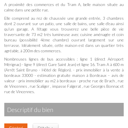
A proximité des commerces et du Tram A, belle maison située au
calme dans une petite rue.
Elle comprend au rez de chaussée une grande entrée, 3 chambres
dont 2 ouvrant sur un patio, une salle de bains, une salle d'eau ainsi
qu'un garage. A l'étage vous trouverez une belle pièce de vie
traversante de 73 m2 très lumineuse avec cuisine aménagée et coin
bureau (possibilité 4ème chambre) ouvrant largement sur une
terrasse. Idéalement située, cette maison est dans un quartier très
agréable, à 200m des commerces.
Nombreuses lignes de bus accessibles : ligne 1 (direct Aéroport
Mérignac) - ligne 9 (direct Gare Saint Jean) et ligne 16. Tram A à 600 m
(Arrêt Saint Bruno - Hôtel de Région). - prix immobilier à la vente à
bordeaux 33000 - estimation gratuite maison à Bordeaux – avis de
valeur - prix immobilier au m2 à bordeaux - proche rue de Brach , rue
de Vincennes , rue Scaliger , impasse Falgerat , rue Georges Bonnac et
rue de Vincennes.
descriptif du bien
Général
Détails +