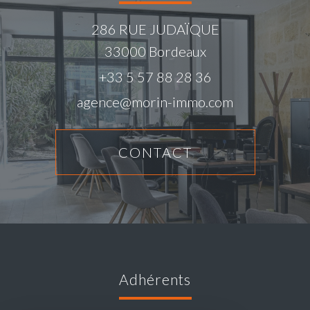
286 RUE JUDAÏQUE
33000
Bordeaux
+33 5 57 88 28 36
agence@morin-immo.com
CONTACT
adhérents