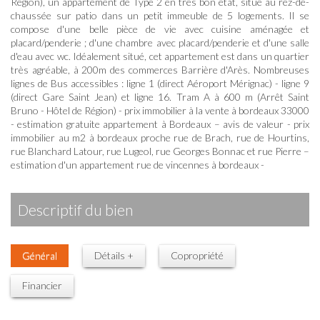
Région), un appartement de Type 2 en très bon état, situé au rez-de-
chaussée sur patio dans un petit immeuble de 5 logements. Il se
compose d'une belle pièce de vie avec cuisine aménagée et
placard/penderie ; d'une chambre avec placard/penderie et d'une salle
d'eau avec wc. Idéalement situé, cet appartement est dans un quartier
très agréable, à 200m des commerces Barrière d'Arès. Nombreuses
lignes de Bus accessibles : ligne 1 (direct Aéroport Mérignac) - ligne 9
(direct Gare Saint Jean) et ligne 16. Tram A à 600 m (Arrêt Saint
Bruno - Hôtel de Région) - prix immobilier à la vente à bordeaux 33000
- estimation gratuite appartement à Bordeaux – avis de valeur - prix
immobilier au m2 à bordeaux proche rue de Brach, rue de Hourtins,
rue Blanchard Latour, rue Lugeol, rue Georges Bonnac et rue Pierre –
estimation d'un appartement rue de vincennes à bordeaux -
descriptif du bien
Général
Détails +
Copropriété
Financier